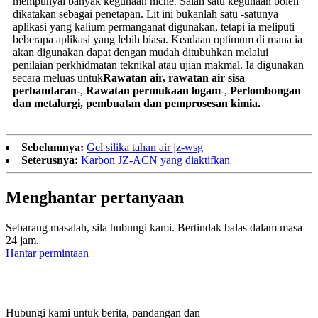
mempunyai banyak kegunaan niche. Salah satu kegunaan boleh
dikatakan sebagai penetapan. Lit ini bukanlah satu -satunya
aplikasi yang kalium permanganat digunakan, tetapi ia meliputi
beberapa aplikasi yang lebih biasa. Keadaan optimum di mana ia
akan digunakan dapat dengan mudah ditubuhkan melalui
penilaian perkhidmatan teknikal atau ujian makmal. Ia digunakan
secara meluas untuk
Rawatan air, rawatan air sisa
perbandaran-
,
Rawatan permukaan logam
-,
Perlombongan
dan metalurgi, pembuatan dan pemprosesan kimia.
Sebelumnya:
Gel silika tahan air jz-wsg
Seterusnya:
Karbon JZ-ACN yang diaktifkan
Menghantar pertanyaan
Sebarang masalah, sila hubungi kami. Bertindak balas dalam masa
24 jam.
Hantar permintaan
Hubungi kami untuk berita, pandangan dan