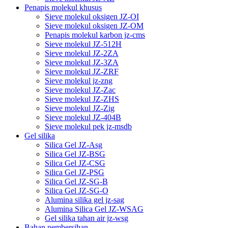
Penapis molekul khusus
Sieve molekul oksigen JZ-OI
Sieve molekul oksigen JZ-OM
Penapis molekul karbon jz-cms
Sieve molekul JZ-512H
Sieve molekul JZ-2ZA
Sieve molekul JZ-3ZA
Sieve molekul JZ-ZRF
Sieve molekul jz-zng
Sieve molekul JZ-Zac
Sieve molekul JZ-ZHS
Sieve molekul JZ-Zig
Sieve molekul JZ-404B
Sieve molekul pek jz-msdb
Gel silika
Silica Gel JZ-Asg
Silica Gel JZ-BSG
Silica Gel JZ-CSG
Silica Gel JZ-PSG
Silica Gel JZ-SG-B
Silica Gel JZ-SG-O
Alumina silika gel jz-sag
Alumina Silica Gel JZ-WSAG
Gel silika tahan air jz-wsg
Bahan pembersihan