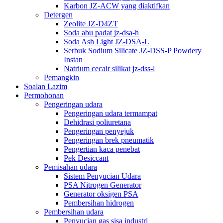
Karbon JZ-ACW yang diaktifkan
Detergen
Zeolite JZ-D4ZT
Soda abu padat jz-dsa-h
Soda Ash Light JZ-DSA-L
Serbuk Sodium Silicate JZ-DSS-P Powdery
Instan
Natrium cecair silikat jz-dss-l
Pemangkin
Soalan Lazim
Permohonan
Pengeringan udara
Pengeringan udara termampat
Dehidrasi poliuretana
Pengeringan penyejuk
Pengeringan brek pneumatik
Pengertian kaca penebat
Pek Desiccant
Pemisahan udara
Sistem Penyucian Udara
PSA Nitrogen Generator
Generator oksigen PSA
Pembersihan hidrogen
Pembersihan udara
Penyucian gas sisa industri