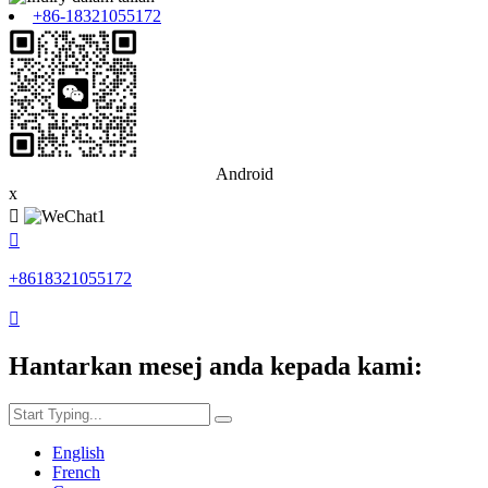
+86-18321055172
Android
x


+8618321055172

Hantarkan mesej anda kepada kami:
English
French