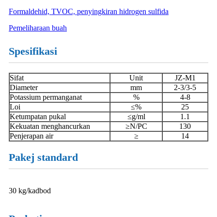
Formaldehid, TVOC, penyingkiran hidrogen sulfida
Pemeliharaan buah
Spesifikasi
Sifat
Unit
JZ-M1
Diameter
mm
2-3/3-5
Potassium permanganat
%
4-8
Loi
≤%
25
Ketumpatan pukal
≤g/ml
1.1
Kekuatan menghancurkan
≥N/PC
130
Penjerapan air
≥
14
Pakej standard
30 kg/kadbod