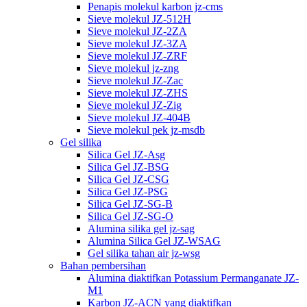
Penapis molekul karbon jz-cms
Sieve molekul JZ-512H
Sieve molekul JZ-2ZA
Sieve molekul JZ-3ZA
Sieve molekul JZ-ZRF
Sieve molekul jz-zng
Sieve molekul JZ-Zac
Sieve molekul JZ-ZHS
Sieve molekul JZ-Zig
Sieve molekul JZ-404B
Sieve molekul pek jz-msdb
Gel silika
Silica Gel JZ-Asg
Silica Gel JZ-BSG
Silica Gel JZ-CSG
Silica Gel JZ-PSG
Silica Gel JZ-SG-B
Silica Gel JZ-SG-O
Alumina silika gel jz-sag
Alumina Silica Gel JZ-WSAG
Gel silika tahan air jz-wsg
Bahan pembersihan
Alumina diaktifkan Potassium Permanganate JZ-
M1
Karbon JZ-ACN yang diaktifkan