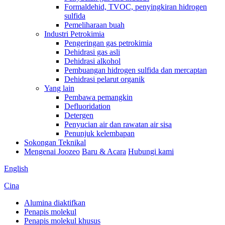
Formaldehid, TVOC, penyingkiran hidrogen
sulfida
Pemeliharaan buah
Industri Petrokimia
Pengeringan gas petrokimia
Dehidrasi gas asli
Dehidrasi alkohol
Pembuangan hidrogen sulfida dan mercaptan
Dehidrasi pelarut organik
Yang lain
Pembawa pemangkin
Defluoridation
Detergen
Penyucian air dan rawatan air sisa
Penunjuk kelembapan
Sokongan Teknikal
Mengenai Joozeo
Baru & Acara
Hubungi kami
English
Cina
Alumina diaktifkan
Penapis molekul
Penapis molekul khusus