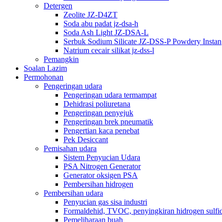
Detergen
Zeolite JZ-D4ZT
Soda abu padat jz-dsa-h
Soda Ash Light JZ-DSA-L
Serbuk Sodium Silicate JZ-DSS-P Powdery Instan
Natrium cecair silikat jz-dss-l
Pemangkin
Soalan Lazim
Permohonan
Pengeringan udara
Pengeringan udara termampat
Dehidrasi poliuretana
Pengeringan penyejuk
Pengeringan brek pneumatik
Pengertian kaca penebat
Pek Desiccant
Pemisahan udara
Sistem Penyucian Udara
PSA Nitrogen Generator
Generator oksigen PSA
Pembersihan hidrogen
Pembersihan udara
Penyucian gas sisa industri
Formaldehid, TVOC, penyingkiran hidrogen sulfi
Pemeliharaan buah