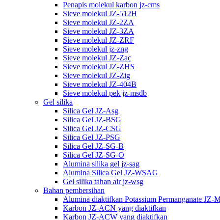
Penapis molekul karbon jz-cms
Sieve molekul JZ-512H
Sieve molekul JZ-2ZA
Sieve molekul JZ-3ZA
Sieve molekul JZ-ZRF
Sieve molekul jz-zng
Sieve molekul JZ-Zac
Sieve molekul JZ-ZHS
Sieve molekul JZ-Zig
Sieve molekul JZ-404B
Sieve molekul pek jz-msdb
Gel silika
Silica Gel JZ-Asg
Silica Gel JZ-BSG
Silica Gel JZ-CSG
Silica Gel JZ-PSG
Silica Gel JZ-SG-B
Silica Gel JZ-SG-O
Alumina silika gel jz-sag
Alumina Silica Gel JZ-WSAG
Gel silika tahan air jz-wsg
Bahan pembersihan
Alumina diaktifkan Potassium Permanganate JZ-
Karbon JZ-ACN yang diaktifkan
Karbon JZ-ACW yang diaktifkan