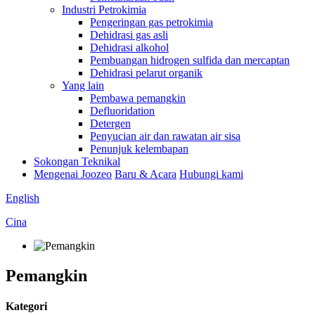
Industri Petrokimia
Pengeringan gas petrokimia
Dehidrasi gas asli
Dehidrasi alkohol
Pembuangan hidrogen sulfida dan mercaptan
Dehidrasi pelarut organik
Yang lain
Pembawa pemangkin
Defluoridation
Detergen
Penyucian air dan rawatan air sisa
Penunjuk kelembapan
Sokongan Teknikal
Mengenai Joozeo
Baru & Acara
Hubungi kami
English
Cina
Pemangkin
Kategori