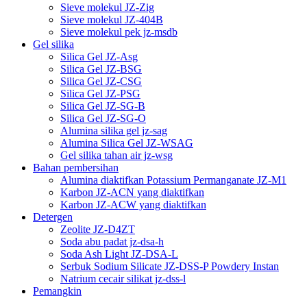
Sieve molekul JZ-Zig
Sieve molekul JZ-404B
Sieve molekul pek jz-msdb
Gel silika
Silica Gel JZ-Asg
Silica Gel JZ-BSG
Silica Gel JZ-CSG
Silica Gel JZ-PSG
Silica Gel JZ-SG-B
Silica Gel JZ-SG-O
Alumina silika gel jz-sag
Alumina Silica Gel JZ-WSAG
Gel silika tahan air jz-wsg
Bahan pembersihan
Alumina diaktifkan Potassium Permanganate JZ-M1
Karbon JZ-ACN yang diaktifkan
Karbon JZ-ACW yang diaktifkan
Detergen
Zeolite JZ-D4ZT
Soda abu padat jz-dsa-h
Soda Ash Light JZ-DSA-L
Serbuk Sodium Silicate JZ-DSS-P Powdery Instan
Natrium cecair silikat jz-dss-l
Pemangkin