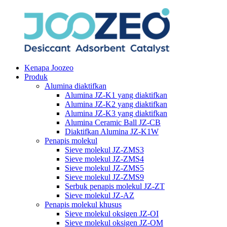
Kenapa Joozeo
Produk
Alumina diaktifkan
Alumina JZ-K1 yang diaktifkan
Alumina JZ-K2 yang diaktifkan
Alumina JZ-K3 yang diaktifkan
Alumina Ceramic Ball JZ-CB
Diaktifkan Alumina JZ-K1W
Penapis molekul
Sieve molekul JZ-ZMS3
Sieve molekul JZ-ZMS4
Sieve molekul JZ-ZMS5
Sieve molekul JZ-ZMS9
Serbuk penapis molekul JZ-ZT
Sieve molekul JZ-AZ
Penapis molekul khusus
Sieve molekul oksigen JZ-OI
Sieve molekul oksigen JZ-OM