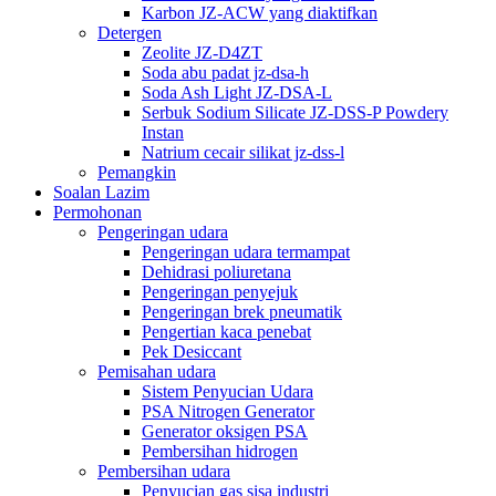
Karbon JZ-ACW yang diaktifkan
Detergen
Zeolite JZ-D4ZT
Soda abu padat jz-dsa-h
Soda Ash Light JZ-DSA-L
Serbuk Sodium Silicate JZ-DSS-P Powdery
Instan
Natrium cecair silikat jz-dss-l
Pemangkin
Soalan Lazim
Permohonan
Pengeringan udara
Pengeringan udara termampat
Dehidrasi poliuretana
Pengeringan penyejuk
Pengeringan brek pneumatik
Pengertian kaca penebat
Pek Desiccant
Pemisahan udara
Sistem Penyucian Udara
PSA Nitrogen Generator
Generator oksigen PSA
Pembersihan hidrogen
Pembersihan udara
Penyucian gas sisa industri