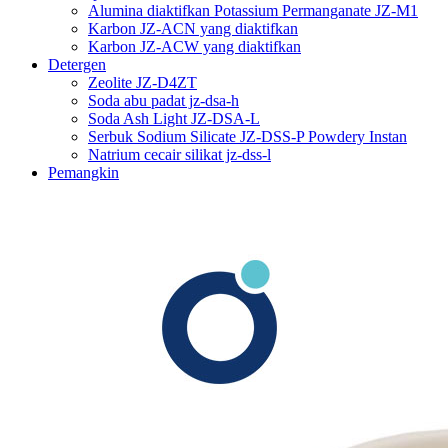
Alumina diaktifkan Potassium Permanganate JZ-M1
Karbon JZ-ACN yang diaktifkan
Karbon JZ-ACW yang diaktifkan
Detergen
Zeolite JZ-D4ZT
Soda abu padat jz-dsa-h
Soda Ash Light JZ-DSA-L
Serbuk Sodium Silicate JZ-DSS-P Powdery Instan
Natrium cecair silikat jz-dss-l
Pemangkin