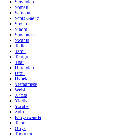
Slovenian
Somali
Samoan
Scots Gaelic
Shona
Sindhi
Sundanese
Swahili
Tajik
Tamil
Telugu
Thai
Ukrainian
Urdu
Uzbek
Vietnamese
Welsh
Xhosa
Yiddish
Yoruba
Zulu
Kinyarwanda
Tatar
Oriya
Turkmen