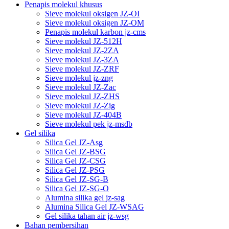
Penapis molekul khusus
Sieve molekul oksigen JZ-OI
Sieve molekul oksigen JZ-OM
Penapis molekul karbon jz-cms
Sieve molekul JZ-512H
Sieve molekul JZ-2ZA
Sieve molekul JZ-3ZA
Sieve molekul JZ-ZRF
Sieve molekul jz-zng
Sieve molekul JZ-Zac
Sieve molekul JZ-ZHS
Sieve molekul JZ-Zig
Sieve molekul JZ-404B
Sieve molekul pek jz-msdb
Gel silika
Silica Gel JZ-Asg
Silica Gel JZ-BSG
Silica Gel JZ-CSG
Silica Gel JZ-PSG
Silica Gel JZ-SG-B
Silica Gel JZ-SG-O
Alumina silika gel jz-sag
Alumina Silica Gel JZ-WSAG
Gel silika tahan air jz-wsg
Bahan pembersihan