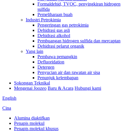
Formaldehid, TVOC, penyingkiran hidrogen
sulfida
Pemeliharaan buah
Industri Petrokimia
Pengeringan gas petrokimia
Dehidrasi gas asli
Dehidrasi alkohol
Pembuangan hidrogen sulfida dan mercaptan
Dehidrasi pelarut organik
Yang lain
Pembawa pemangkin
Defluoridation
Detergen
Penyucian air dan rawatan air sisa
Penunjuk kelembapan
Sokongan Teknikal
Mengenai Joozeo
Baru & Acara
Hubungi kami
English
Cina
Alumina diaktifkan
Penapis molekul
Penapis molekul khusus