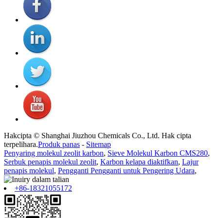
Hakcipta © Shanghai Jiuzhou Chemicals Co., Ltd. Hak cipta
terpelihara.
Produk panas
-
Sitemap
Penyaring molekul zeolit ​​karbon
,
Sieve Molekul Karbon CMS280
,
Serbuk penapis molekul zeolit
,
Karbon kelapa diaktifkan
,
Lajur
penapis molekul
,
Pengganti Pengganti untuk Pengering Udara
,
+86-18321055172