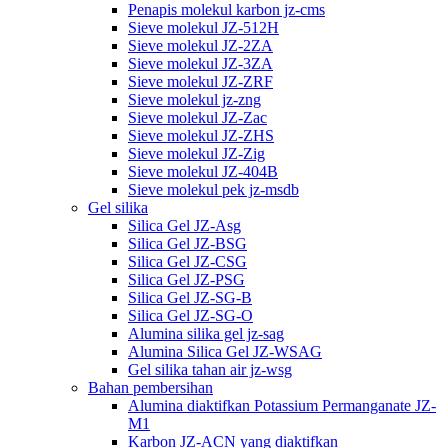
Penapis molekul karbon jz-cms
Sieve molekul JZ-512H
Sieve molekul JZ-2ZA
Sieve molekul JZ-3ZA
Sieve molekul JZ-ZRF
Sieve molekul jz-zng
Sieve molekul JZ-Zac
Sieve molekul JZ-ZHS
Sieve molekul JZ-Zig
Sieve molekul JZ-404B
Sieve molekul pek jz-msdb
Gel silika
Silica Gel JZ-Asg
Silica Gel JZ-BSG
Silica Gel JZ-CSG
Silica Gel JZ-PSG
Silica Gel JZ-SG-B
Silica Gel JZ-SG-O
Alumina silika gel jz-sag
Alumina Silica Gel JZ-WSAG
Gel silika tahan air jz-wsg
Bahan pembersihan
Alumina diaktifkan Potassium Permanganate JZ-
M1
Karbon JZ-ACN yang diaktifkan