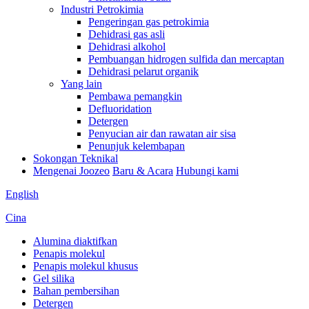
Industri Petrokimia
Pengeringan gas petrokimia
Dehidrasi gas asli
Dehidrasi alkohol
Pembuangan hidrogen sulfida dan mercaptan
Dehidrasi pelarut organik
Yang lain
Pembawa pemangkin
Defluoridation
Detergen
Penyucian air dan rawatan air sisa
Penunjuk kelembapan
Sokongan Teknikal
Mengenai Joozeo
Baru & Acara
Hubungi kami
English
Cina
Alumina diaktifkan
Penapis molekul
Penapis molekul khusus
Gel silika
Bahan pembersihan
Detergen