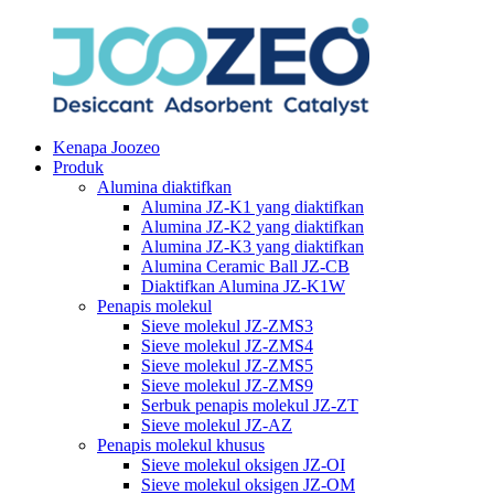
Kenapa Joozeo
Produk
Alumina diaktifkan
Alumina JZ-K1 yang diaktifkan
Alumina JZ-K2 yang diaktifkan
Alumina JZ-K3 yang diaktifkan
Alumina Ceramic Ball JZ-CB
Diaktifkan Alumina JZ-K1W
Penapis molekul
Sieve molekul JZ-ZMS3
Sieve molekul JZ-ZMS4
Sieve molekul JZ-ZMS5
Sieve molekul JZ-ZMS9
Serbuk penapis molekul JZ-ZT
Sieve molekul JZ-AZ
Penapis molekul khusus
Sieve molekul oksigen JZ-OI
Sieve molekul oksigen JZ-OM