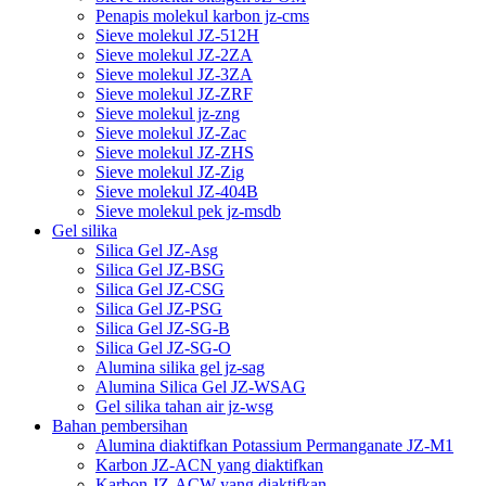
Penapis molekul karbon jz-cms
Sieve molekul JZ-512H
Sieve molekul JZ-2ZA
Sieve molekul JZ-3ZA
Sieve molekul JZ-ZRF
Sieve molekul jz-zng
Sieve molekul JZ-Zac
Sieve molekul JZ-ZHS
Sieve molekul JZ-Zig
Sieve molekul JZ-404B
Sieve molekul pek jz-msdb
Gel silika
Silica Gel JZ-Asg
Silica Gel JZ-BSG
Silica Gel JZ-CSG
Silica Gel JZ-PSG
Silica Gel JZ-SG-B
Silica Gel JZ-SG-O
Alumina silika gel jz-sag
Alumina Silica Gel JZ-WSAG
Gel silika tahan air jz-wsg
Bahan pembersihan
Alumina diaktifkan Potassium Permanganate JZ-M1
Karbon JZ-ACN yang diaktifkan
Karbon JZ-ACW yang diaktifkan