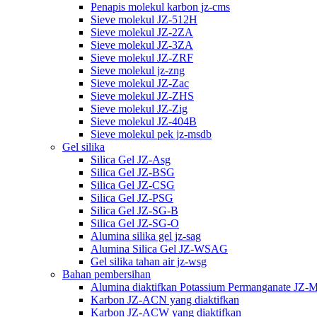
Penapis molekul karbon jz-cms
Sieve molekul JZ-512H
Sieve molekul JZ-2ZA
Sieve molekul JZ-3ZA
Sieve molekul JZ-ZRF
Sieve molekul jz-zng
Sieve molekul JZ-Zac
Sieve molekul JZ-ZHS
Sieve molekul JZ-Zig
Sieve molekul JZ-404B
Sieve molekul pek jz-msdb
Gel silika
Silica Gel JZ-Asg
Silica Gel JZ-BSG
Silica Gel JZ-CSG
Silica Gel JZ-PSG
Silica Gel JZ-SG-B
Silica Gel JZ-SG-O
Alumina silika gel jz-sag
Alumina Silica Gel JZ-WSAG
Gel silika tahan air jz-wsg
Bahan pembersihan
Alumina diaktifkan Potassium Permanganate JZ-
Karbon JZ-ACN yang diaktifkan
Karbon JZ-ACW yang diaktifkan