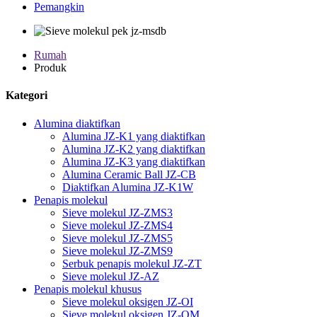
Pemangkin
Rumah
Produk
Kategori
Alumina diaktifkan
Alumina JZ-K1 yang diaktifkan
Alumina JZ-K2 yang diaktifkan
Alumina JZ-K3 yang diaktifkan
Alumina Ceramic Ball JZ-CB
Diaktifkan Alumina JZ-K1W
Penapis molekul
Sieve molekul JZ-ZMS3
Sieve molekul JZ-ZMS4
Sieve molekul JZ-ZMS5
Sieve molekul JZ-ZMS9
Serbuk penapis molekul JZ-ZT
Sieve molekul JZ-AZ
Penapis molekul khusus
Sieve molekul oksigen JZ-OI
Sieve molekul oksigen JZ-OM