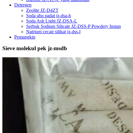
Detergen
Zeolite JZ-D4ZT
Soda abu padat jz-dsa-h
Soda Ash Light JZ-DSA-L
Serbuk Sodium Silicate JZ-DSS-P Powdery Instan
Natrium cecair silikat jz-dss-l
Pemangkin
Sieve molekul pek jz-msdb