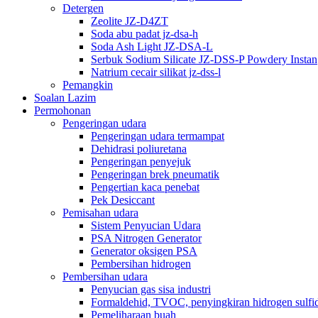
Detergen
Zeolite JZ-D4ZT
Soda abu padat jz-dsa-h
Soda Ash Light JZ-DSA-L
Serbuk Sodium Silicate JZ-DSS-P Powdery Instan
Natrium cecair silikat jz-dss-l
Pemangkin
Soalan Lazim
Permohonan
Pengeringan udara
Pengeringan udara termampat
Dehidrasi poliuretana
Pengeringan penyejuk
Pengeringan brek pneumatik
Pengertian kaca penebat
Pek Desiccant
Pemisahan udara
Sistem Penyucian Udara
PSA Nitrogen Generator
Generator oksigen PSA
Pembersihan hidrogen
Pembersihan udara
Penyucian gas sisa industri
Formaldehid, TVOC, penyingkiran hidrogen sulfi
Pemeliharaan buah